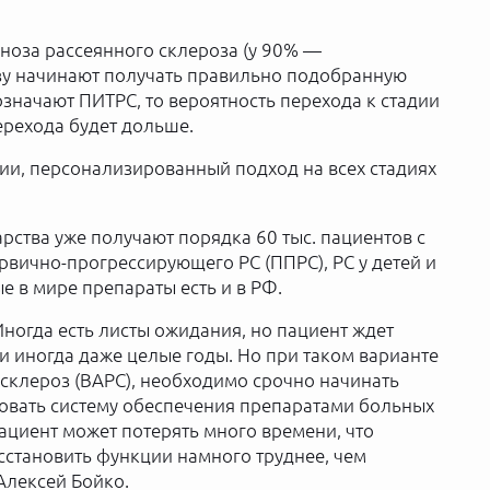
ноза рассеянного склероза (у 90% —
зу начинают получать правильно подобранную
значают ПИТРС, то вероятность перехода к стадии
ерехода будет дольше.
и, персонализированный подход на всех стадиях
рства уже получают порядка 60 тыс. пациентов с
вично-прогрессирующего РС (ППРС), РС у детей и
е в мире препараты есть и в РФ.
Иногда есть листы ожидания, но пациент ждет
и иногда даже целые годы. Но при таком варианте
 склероз (ВАРС), необходимо срочно начинать
овать систему обеспечения препаратами больных
пациент может потерять много времени, что
осстановить функции намного труднее, чем
Алексей Бойко.