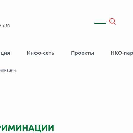
ННЫМ
ация
Инфо-сеть
Проекты
НКО-па
иминации
РИМИНАЦИИ