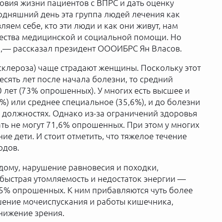
ловия жизни пациентов с ВПРС и дать оценку
одняшний день эта группа людей лечения как
ляем себе, кто эти люди и как они живут, нам
чества медицинской и социальной помощи. Но
ы»,— рассказал президент ОООИБРС Ян Власов.
склероза) чаще страдают женщины. Поскольку этот
есять лет после начала болезни, то средний
 лет (73% опрошенных). У многих есть высшее и
) или среднее специальное (35,6%), и до болезни
 должностях. Однако из-за ограничений здоровья
ть не могут 71,6% опрошенных. При этом у многих
е дети. И стоит отметить, что тяжелое течение
одов.
дому, нарушение равновесия и походки,
быстрая утомляемость и недостаток энергии —
5% опрошенных. К ним прибавляются чуть более
ушение мочеиспускания и работы кишечника,
нижение зрения.