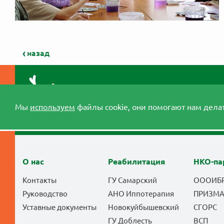
назад
Мы
используем
файлы cookie, они помогают нам делат
О нас
Реабилитация
НКО-па
Контакты
ГУ Самарский
ОООИБ
Руководство
АНО Иппотерапия
ПРИЗМ
Уставные документы
Новокуйбышевский
СГОРС
ГУ Доблесть
ВСП