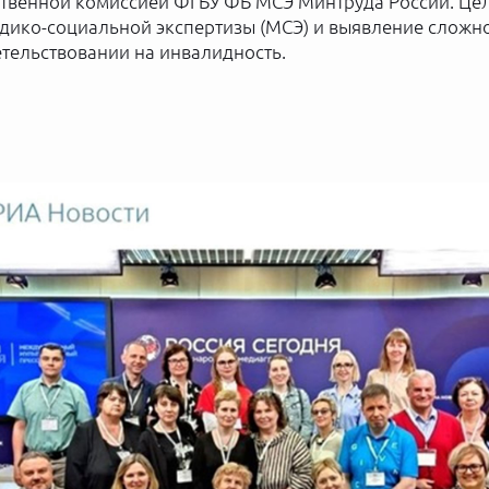
твенной комиссией ФГБУ ФБ МСЭ Минтруда России. Цел
едико-социальной экспертизы (МСЭ) и выявление сложн
етельствовании на инвалидность.