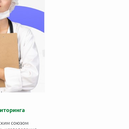
ниторинга
йским союзом