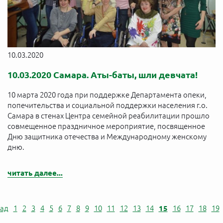
10.03.2020
10.03.2020 Самара. Аты-баты, шли девчата!
10 марта 2020 года при поддержке Департамента опеки,
попечительства и социальной поддержки населения г.о.
Самара в стенах Центра семейной реабилитации прошло
совмещенное праздничное мероприятие, посвященное
Дню защитника отечества и Международному женскому
дню.
читать далее...
ад
1
2
3
4
5
6
7
8
9
10
11
12
13
14
15
16
17
18
19