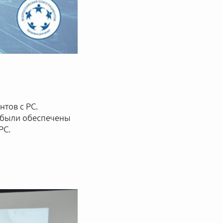
тов с РС.
м были обеспечены
РС.