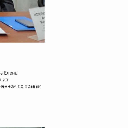
та Елены
ения
оченном по правам